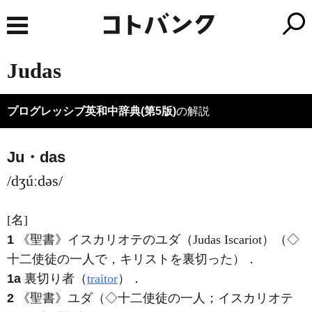
Judas
プログレッシブ英和中辞典(第5版)
の解説
Ju・das
/dʒúːdəs/
[名]
1
《聖書》
イスカリオテのユダ（Judas Iscariot）（◇
十二使徒の一人で，キリストを裏切った）
．
1a
裏切り者（
traitor
）
．
2
《聖書》
ユダ（◇十二使徒の一人；イスカリオテ