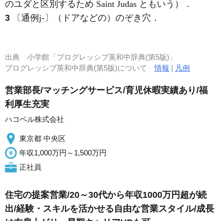
のユダと区別するため Saint Judas ともいう）
．
3
〔通例j-〕（ドアなどの）のぞき穴
．
出典
小学館「プログレッシブ英和中辞典(第5版)」
プログレッシブ英和中辞典(第5版)について
情報
|
凡例
営業部長/マッチングサービス/育児休暇実績あり/福
利厚生充実
ハコベル株式会社
東京都 中央区
年収1,000万円～1,500万円
正社員
住宅の提案営業/20～30代から年収1000万円超が続
出/経験・スキルを活かせる自由な営業スタイル/成長