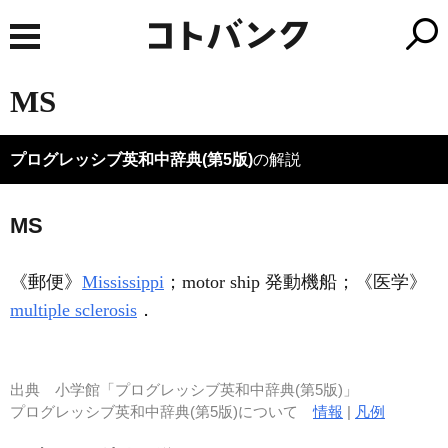
MS
プログレッシブ英和中辞典(第5版)
の解説
MS
《郵便》
Mississippi
；motor ship 発動機船；
《医学》
multiple sclerosis
．
出典
小学館「プログレッシブ英和中辞典(第5版)」
プログレッシブ英和中辞典(第5版)について
情報
|
凡例