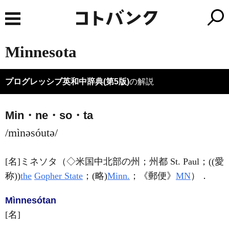
Minnesota
プログレッシブ英和中辞典(第5版)
の解説
Min・ne・so・ta
/mìnəsóutə/
[名]
ミネソタ（◇米国中北部の州；州都 St. Paul；((愛
称))
the
Gopher State
；
(略)
Minn.
；
《郵便》
MN
）
．
Mìnnesótan
[名]