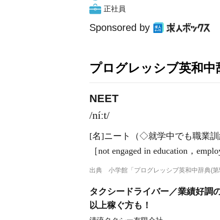
正社員
Sponsored by
プログレッシブ英和中辞
NEET
/níːt/
[名]
ニート（◇就学中でも職業訓
［not engaged in education，employ
出典
小学館「プログレッシブ英和中辞典(第5
タクシードライバー／業績好調の
以上稼ぐ方も！