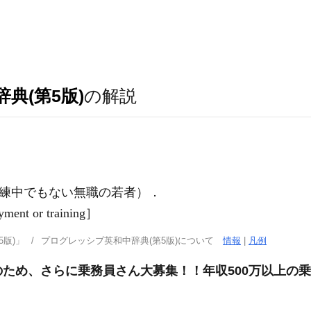
典(第5版)
の解説
練中でもない無職の若者）
．
ment or training］
版)」
プログレッシブ英和中辞典(第5版)について
情報
|
凡例
ため、さらに乗務員さん大募集！！年収500万以上の乗