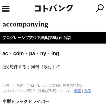
accompanying
プログレッシブ英和中辞典(第5版)
の解説
ac・cóm・pa・ny・ing
[形]
随伴する；同封［添付］の
．
出典
小学館「プログレッシブ英和中辞典(第5版)」
プログレッシブ英和中辞典(第5版)について
情報
|
凡例
小型トラックドライバー