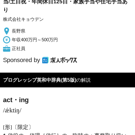
当/土日祝・年間休日125日・家族手当や住宅手当あ
り
株式会社キョウデン
長野県
年収400万円～500万円
正社員
Sponsored by
プログレッシブ英和中辞典(第5版)
の解説
act・ing
/ǽktiŋ/
[形]
〔限定〕