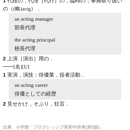
1
代役の，代理［代行］の，臨時の；事務取り扱い
の（
(略)
actg）
．
an
acting
manager
部長代理
the
acting
principal
校長代理
2
上演［演出］用の
．
━━
[名]
[U]
1
実演，演技；俳優業，役者活動
．
an
acting
career
俳優としての経歴
2
見せかけ，そぶり，狂言
．
出典
小学館「プログレッシブ英和中辞典(第5版)」