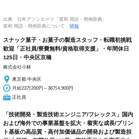
出典
日外アソシエーツ「英和 用語・用例辞典」
英和 用語・用例辞典について
情報
スナック菓子・お菓子の製造スタッフ・転職初挑戦
歓迎「正社員/寮費無料/資格取得支援」・年間休日
125日・中央区京橋
株式会社小林
東京都 中央区
月給23万200円～36万4,900円
正社員
「技術開発・製造技術エンジニア/フレックス」国内
および海外での事業基盤を拡大・着実な成長/プリン
ト基板の高品質・高付加価値品の開発および製造担