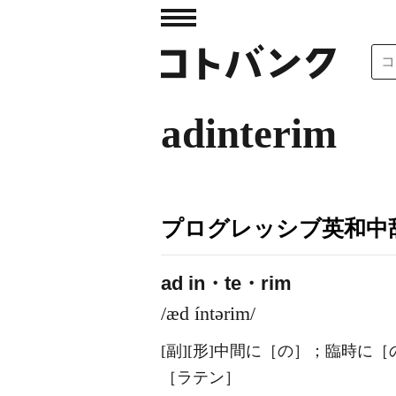
adinterim
プログレッシブ英和中辞
ad in・te・rim
/æd íntərim/
[副]
[形]
中間に［の］；臨時に［
［ラテン］