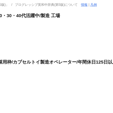
版)」
プログレッシブ英和中辞典(第5版)について
情報
|
凡例
0・30・40代活躍中/製造 工場
用枠/カプセルトイ製造オペレーター/年間休日125日以