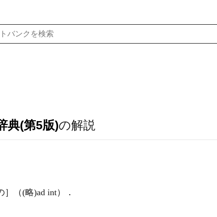
典(第5版)
の解説
の］（
(略)
ad int）
．