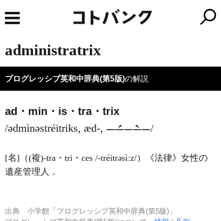
administratrix
プログレッシブ英和中辞典(第5版)
の解説
ad・min・is・tra・trix
/ədmìnəstréitriks, æd-,
/
[名]
（
(複)
-tra・tri・ces
/-tréitrəsìːz/
）
《法律》
女性の
遺産管理人
．
出典
小学館「プログレッシブ英和中辞典(第5版)」