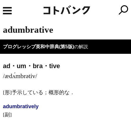
adumbrative
プログレッシブ英和中辞典(第5版)
の解説
ad・um・bra・tive
/ædʌ́mbrətiv/
[形]
予示している；概形的な
．
adumbrative
ly
[副]