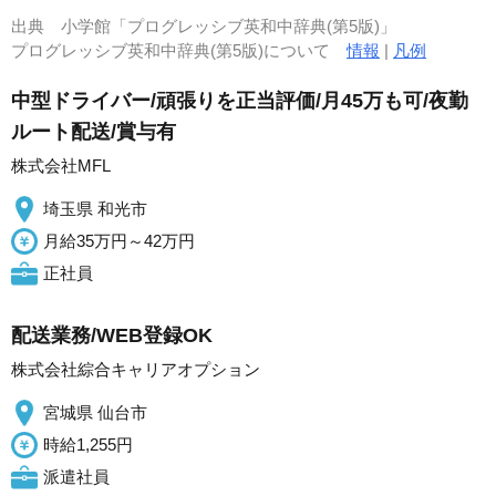
出典
小学館「プログレッシブ英和中辞典(第5版)」
プログレッシブ英和中辞典(第5版)について
情報
|
凡例
中型ドライバー/頑張りを正当評価/月45万も可/夜勤
ルート配送/賞与有
株式会社MFL
埼玉県 和光市
月給35万円～42万円
正社員
配送業務/WEB登録OK
株式会社綜合キャリアオプション
宮城県 仙台市
時給1,255円
派遣社員