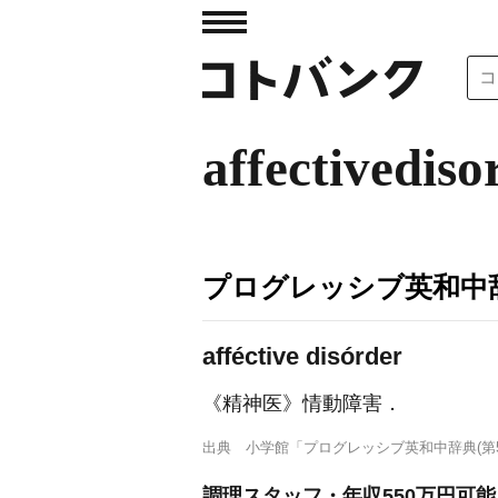
affectivediso
プログレッシブ英和中辞
afféctive disórder
《精神医》
情動障害
．
出典
小学館「プログレッシブ英和中辞典(第5
調理スタッフ・年収550万円可能