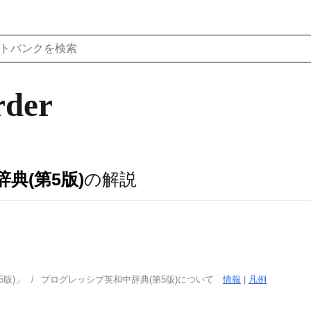
rder
典(第5版)
の解説
版)」
プログレッシブ英和中辞典(第5版)について
情報
|
凡例