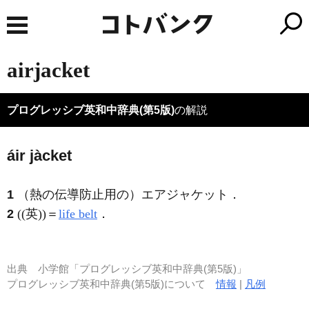
airjacket
プログレッシブ英和中辞典(第5版)
の解説
áir jàcket
1
（熱の伝導防止用の）エアジャケット
．
2
((英))＝
life belt
．
出典
小学館「プログレッシブ英和中辞典(第5版)」
プログレッシブ英和中辞典(第5版)について
情報
|
凡例