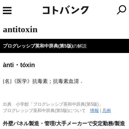
antitoxin
プログレッシブ英和中辞典(第5版)
の解説
ànti・tóxin
[名]
《医学》
抗毒素；抗毒素血清
．
出典
小学館「プログレッシブ英和中辞典(第5版)」
プログレッシブ英和中辞典(第5版)について
情報
|
凡例
外壁パネル製造・管理/大手メーカーで安定勤務/製造