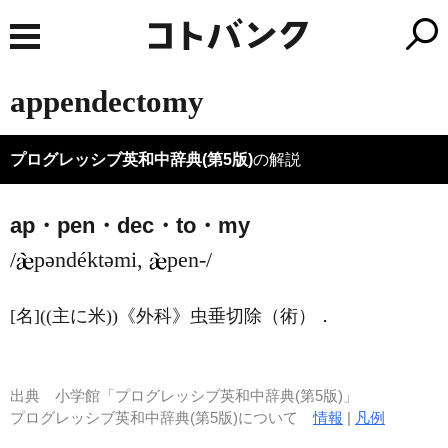
appendectomy
プログレッシブ英和中辞典(第5版)
の解説
ap・pen・dec・to・my
/
pəndéktəmi,
pen-/
[名]
((主に米))
《外科》
虫垂切除（術）
．
出典
小学館「プログレッシブ英和中辞典(第5版)」
プログレッシブ英和中辞典(第5版)について
情報
|
凡例