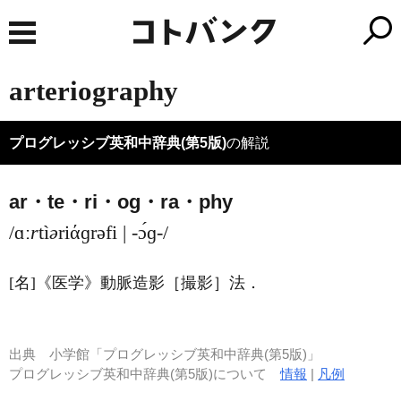
arteriography
プログレッシブ英和中辞典(第5版)
の解説
ar・te・ri・og・ra・phy
/ɑː
r
tì
ə
riάɡrəfi | -ɔ́ɡ-/
[名]
《医学》
動脈造影［撮影］法
．
出典
小学館「プログレッシブ英和中辞典(第5版)」
プログレッシブ英和中辞典(第5版)について
情報
|
凡例