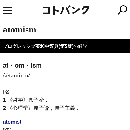
atomism
プログレッシブ英和中辞典(第5版)
の解説
at・om・ism
/ǽtəmìzm/
[名]
1
《哲学》
原子論
．
2
《心理学》
原子論，原子主義
．
átomist