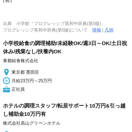
[名]
出典
小学館「プログレッシブ英和中辞典(第5版)」
プログレッシブ英和中辞典(第5版)について
情報
|
凡例
小学校給食の調理補助/未経験OK/週3日～OK/土日祝
休み/残業なし/扶養内OK
東都給食株式会社
東京都 墨田区
月給23万円～25万円
正社員
ホテルの調理スタッフ/転居サポート10万円&引っ越
し補助金10万円有
株式会社高山グリーンホテル