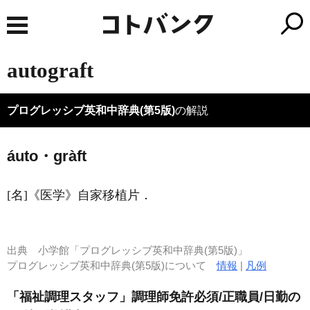
autograft
プログレッシブ英和中辞典(第5版)
の解説
áuto・gràft
[名]
《医学》
自家移植片
．
出典
小学館「プログレッシブ英和中辞典(第5版)」
プログレッシブ英和中辞典(第5版)について
情報
|
凡例
「福祉調理スタッフ」調理師免許必須/正職員/日勤の