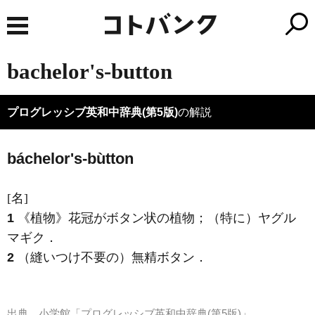
bachelor's-button
プログレッシブ英和中辞典(第5版)
の解説
báchelor's-bùtton
[名]
1
《植物》
花冠がボタン状の植物；（特に）ヤグル
マギク
．
2
（縫いつけ不要の）無精ボタン
．
出典
小学館「プログレッシブ英和中辞典(第5版)」