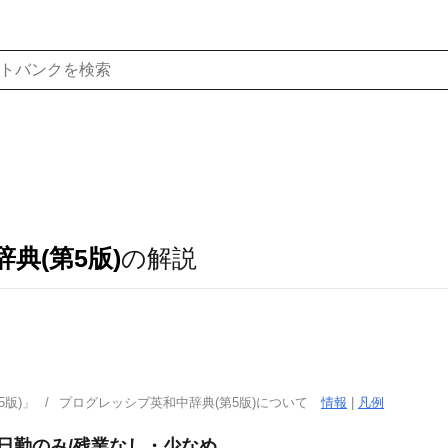
典(第5版)
の解説
版)」
プログレッシブ英和中辞典(第5版)について
情報
|
凡例
/日勤のみ/残業なし・少なめ