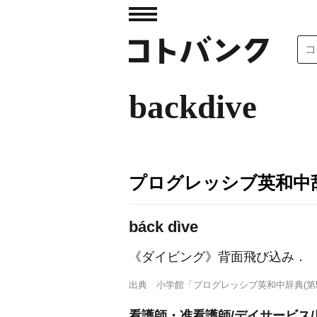
backdive
プログレッシブ英和中辞
báck dìve
《ダイビング》
背面飛び込み
．
出典
小学館「プログレッシブ英和中辞典(第5
看護師・准看護師/デイサービス