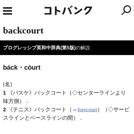
backcourt
プログレッシブ英和中辞典(第5版)
の解説
báck・còurt
[名]
1
《バスケ》
バックコート（◇センターラインより
味方側）
．
2
《テニス》
バックコート（⇔
forecourt
）（◇サービ
スラインとベースラインの間）
．