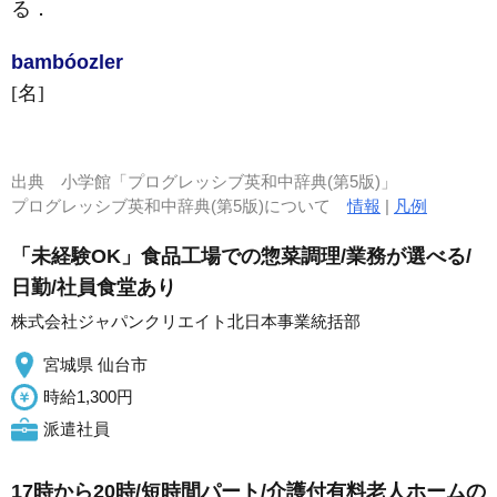
る
．
bambóozler
[名]
出典
小学館「プログレッシブ英和中辞典(第5版)」
プログレッシブ英和中辞典(第5版)について
情報
|
凡例
「未経験OK」食品工場での惣菜調理/業務が選べる/
日勤/社員食堂あり
株式会社ジャパンクリエイト北日本事業統括部
宮城県 仙台市
時給1,300円
派遣社員
17時から20時/短時間パート/介護付有料老人ホームの