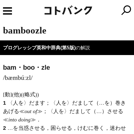
bamboozle
プログレッシブ英和中辞典(第5版)
の解説
bam・boo・zle
/bæmbúːzl/
[動]
(他)
((略式))
1
〈人を〉だます；〈人を〉だまして（…を）巻き
あげる≪
out of
≫；〈人を〉だまして（…）させる
≪
into doing
≫
．
2
…を当惑させる，困らせる，けむに巻く，迷わせ