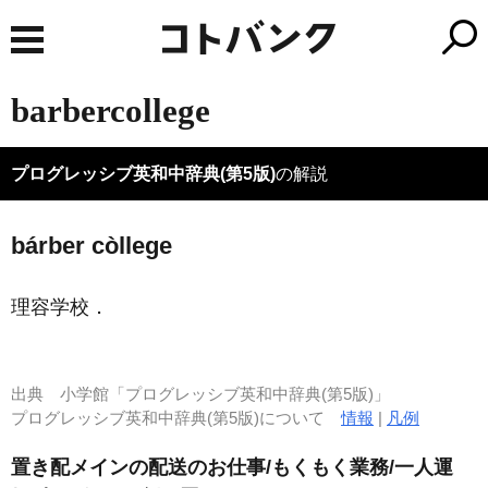
barbercollege
プログレッシブ英和中辞典(第5版)
の解説
bárber còllege
理容学校
．
出典
小学館「プログレッシブ英和中辞典(第5版)」
プログレッシブ英和中辞典(第5版)について
情報
|
凡例
置き配メインの配送のお仕事/もくもく業務/一人運