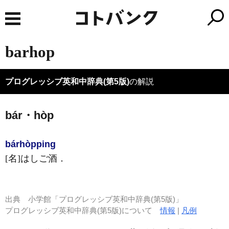
barhop
プログレッシブ英和中辞典(第5版)
の解説
bár・hòp
bárhòp
ping
[名]
はしご酒
．
出典
小学館「プログレッシブ英和中辞典(第5版)」
プログレッシブ英和中辞典(第5版)について
情報
|
凡例