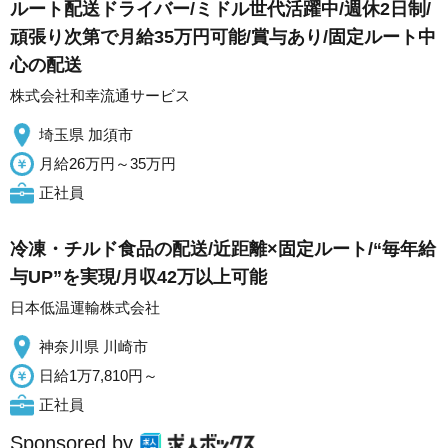
ルート配送ドライバー/ミドル世代活躍中/週休2日制/
頑張り次第で月給35万円可能/賞与あり/固定ルート中
心の配送
株式会社和幸流通サービス
埼玉県 加須市
月給26万円～35万円
正社員
冷凍・チルド食品の配送/近距離×固定ルート/“毎年給
与UP”を実現/月収42万以上可能
日本低温運輸株式会社
神奈川県 川崎市
日給1万7,810円～
正社員
Sponsored by