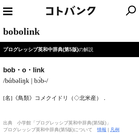
bobolink
プログレッシブ英和中辞典(第5版)
の解説
bob・o・link
/bάbəlìŋk | bɔ́b-/
[名]
《鳥類》
コメクイドリ（◇北米産）
．
出典
小学館「プログレッシブ英和中辞典(第5版)」
プログレッシブ英和中辞典(第5版)について
情報
|
凡例