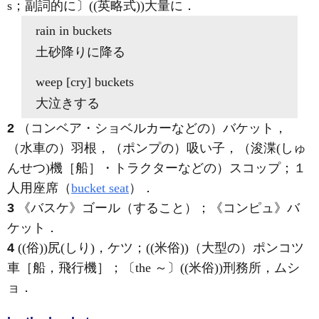
s；副詞的に〕((英略式))大量に
．
rain in
buckets
土砂降りに降る
weep [cry]
buckets
大泣きする
2
（コンベア・ショベルカーなどの）バケット，
（水車の）羽根，（ポンプの）吸い子，（浚渫
(しゅ
んせつ)
機［船］・トラクターなどの）スコップ；１
人用座席（
bucket seat
）
．
3
《バスケ》
ゴール（すること）；
《コンピュ》
バ
ケット
．
4
((俗))尻
(しり)
，ケツ；((米俗))（大型の）ポンコツ
車［船，飛行機］；〔the ～〕((米俗))刑務所，ムシ
ョ
．