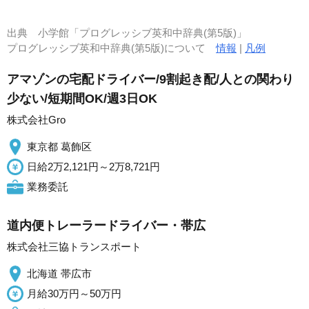
出典
小学館「プログレッシブ英和中辞典(第5版)」
プログレッシブ英和中辞典(第5版)について
情報
|
凡例
アマゾンの宅配ドライバー/9割起き配/人との関わり
少ない/短期間OK/週3日OK
株式会社Gro
東京都 葛飾区
日給2万2,121円～2万8,721円
業務委託
道内便トレーラードライバー・帯広
株式会社三協トランスポート
北海道 帯広市
月給30万円～50万円