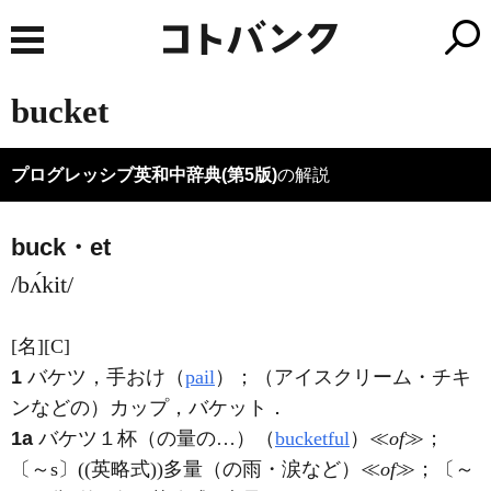
bucket
プログレッシブ英和中辞典(第5版)
の解説
buck・et
/bʌ́kit/
[名]
[C]
1
バケツ，手おけ（
pail
）；（アイスクリーム・チキ
ンなどの）カップ，バケット
．
1a
バケツ１杯（の量の…）（
bucketful
）≪
of
≫；
〔～s〕((英略式))多量（の雨・涙など）≪
of
≫；〔～