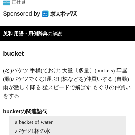
正社員
Sponsored by
英和 用語・用例辞典
の解説
bucket
(名)バケツ 手桶(ておけ) 大量〔多量〕(buckets) 牢屋
(動)バケツでくむ[運ぶ] (株などを)仲買いする (自動)
雨が激しく降る 猛スピードで飛ばす もぐりの仲買い
をする
bucketの関連語句
a backet of water
バケツ1杯の水