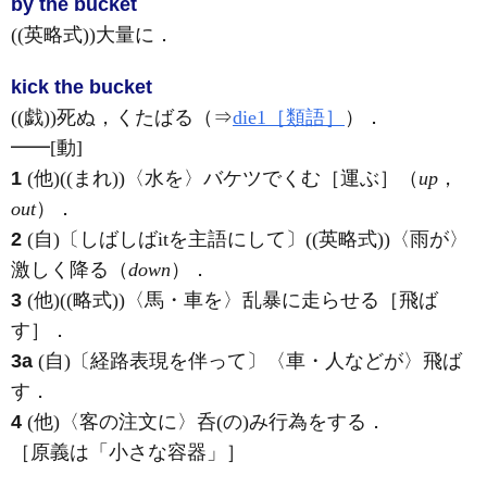
by the bucket
((英略式))大量に
．
kick the bucket
((戯))死ぬ，くたばる（⇒
die1［類語］
）
．
━━
[動]
1
(他)
((まれ))〈水を〉バケツでくむ［運ぶ］（
up
，
out
）
．
2
(自)
〔しばしばitを主語にして〕((英略式))〈雨が〉
激しく降る（
down
）
．
3
(他)
((略式))〈馬・車を〉乱暴に走らせる［飛ば
す］
．
3a
(自)
〔経路表現を伴って〕〈車・人などが〉飛ば
す
．
4
(他)
〈客の注文に〉呑
(の)
み行為をする
．
［原義は「小さな容器」］