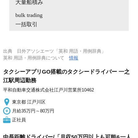
大量船積み
bulk trading
一括取引
出典
日外アソシエーツ「英和 用語・用例辞典」
英和 用語・用例辞典について
情報
タクシーアプリGO搭載のタクシードライバー 一之
江駅周辺勤務
平和自動車交通株式会社江戸川営業所10462
東京都 江戸川区
月給35万円～80万円
正社員
中長距離ドライバー/「月収50万円以上も可能&一人