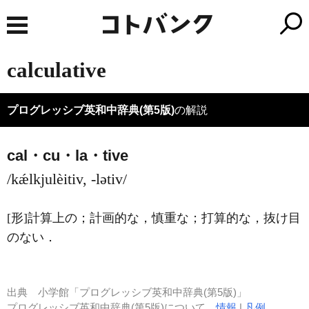
calculative
プログレッシブ英和中辞典(第5版)
の解説
cal・cu・la・tive
/kǽlkjulèitiv, -lətiv/
[形]
計算上の；計画的な，慎重な；打算的な，抜け目
のない
．
出典
小学館「プログレッシブ英和中辞典(第5版)」
プログレッシブ英和中辞典(第5版)について
情報
|
凡例