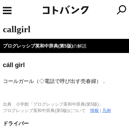
callgirl
プログレッシブ英和中辞典(第5版)
の解説
cáll gìrl
コールガール（◇電話で呼び出す売春婦）
．
出典
小学館「プログレッシブ英和中辞典(第5版)」
プログレッシブ英和中辞典(第5版)について
情報
|
凡例
ドライバー