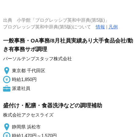
出典
小学館「プログレッシブ英和中辞典(第5版)」
プログレッシブ英和中辞典(第5版)について
情報
|
凡例
一般事務・OA事務/8月社員実績あり大手食品会社/動
き有事務サポ調理
パーソルテンプスタッフ株式会社
東京都 千代田区
時給1,850円
派遣社員
盛付け・配膳・食器洗浄などの調理補助
株式会社アクセスライズ
静岡県 浜松市
時給1,470円～1,570円