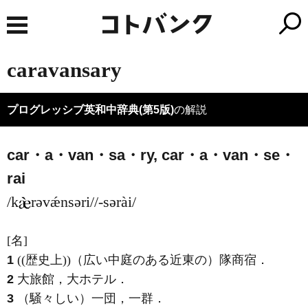
caravansary
プログレッシブ英和中辞典(第5版)
の解説
car・a・van・sa・ry,
car・a・van・
se・
rai
/k
rəvǽnsəri/
/-sərài/
[名]
1
((歴史上))（広い中庭のある近東の）隊商宿
．
2
大旅館，大ホテル
．
3
（騒々しい）一団，一群
．