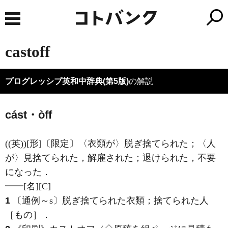
castoff
プログレッシブ英和中辞典(第5版)
の解説
cást・òff
((英))
[形]
〔限定〕〈衣類が〉脱ぎ捨てられた；〈人
が〉見捨てられた，解雇された；退けられた，不要
になった
．
━━
[名]
[C]
1
〔通例～s〕脱ぎ捨てられた衣類；捨てられた人
［もの］
．