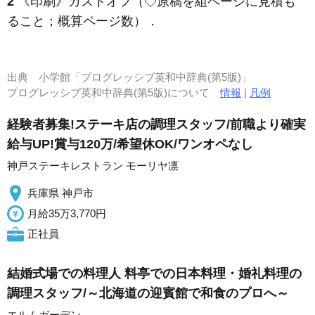
2
《印刷》
カストオフ（◇原稿を組ページに見積も
ること；概算ページ数）
．
出典
小学館「プログレッシブ英和中辞典(第5版)」
プログレッシブ英和中辞典(第5版)について
情報
|
凡例
経験者募集!ステーキ店の調理スタッフ/前職より確実
給与UP!賞与120万/希望休OK/ワンオペなし
神戸ステーキレストラン モーリヤ凛
兵庫県 神戸市
月給35万3,770円
正社員
結婚式場での料理人 料亭での日本料理・婚礼料理の
調理スタッフ/～北海道の迎賓館で和食のプロへ～
エルムガーデン