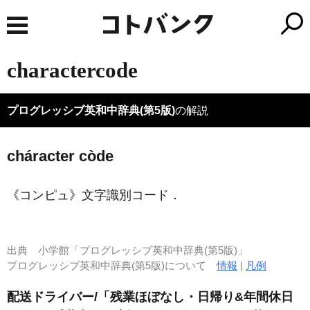
charactercode
プログレッシブ英和中辞典(第5版)
の解説
cháracter còde
《コンピュ》
文字識別コード
．
出典
小学館「プログレッシブ英和中辞典(第5版)」
プログレッシブ英和中辞典(第5版)について
情報
|
凡例
配送ドライバー/「残業ほぼなし・日帰り&年間休日