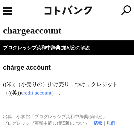
chargeaccount
プログレッシブ英和中辞典(第5版)
の解説
chárge accòunt
((米))（小売りの）掛け売り，つけ，クレジット
（((英))
credit account
）
．
出典
小学館「プログレッシブ英和中辞典(第5版)」
プログレッシブ英和中辞典(第5版)について
情報
|
凡例