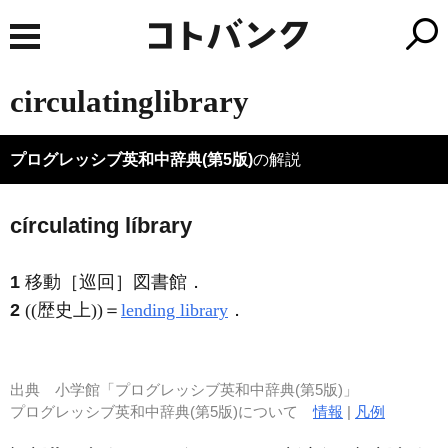
circulatinglibrary
プログレッシブ英和中辞典(第5版)
の解説
círculating líbrary
1
移動［巡回］図書館
．
2
((歴史上))＝
lending library
．
出典
小学館「プログレッシブ英和中辞典(第5版)」
プログレッシブ英和中辞典(第5版)について
情報
|
凡例