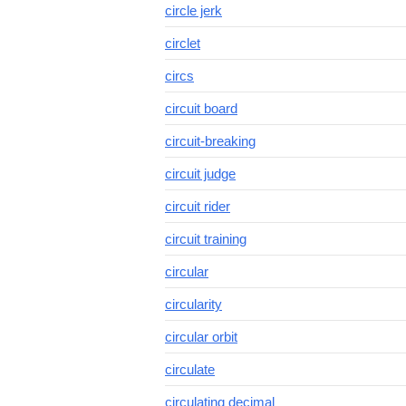
circle jerk
circlet
circs
circuit board
circuit-breaking
circuit judge
circuit rider
circuit training
circular
circularity
circular orbit
circulate
circulating decimal