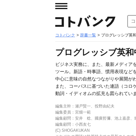
コトバンク
>
辞書一覧
> プログレッシブ英和
プログレッシブ英和中
ビジネス実務に、また、最新メディア
ツール。新語・時事語、慣用表現などを
中心に意味の自然なつながりや展開が
また、コーパスに基づいた連語（コロ
動詞・イディオムの拡充も図られてい
編集主幹：瀬戸賢一、投野由紀夫
編集委員：宮畑一範
編集顧問：安井 稔、國廣哲彌、池上嘉彦、
編集顧問：小西友七
(C) SHOGAKUKAN