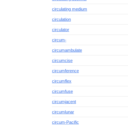
circulating medium
circulation
circulator
circum-
circumambulate
circumcise
circumference
circumflex
circumfuse
circumjacent
circumlunar
circum-Pacific