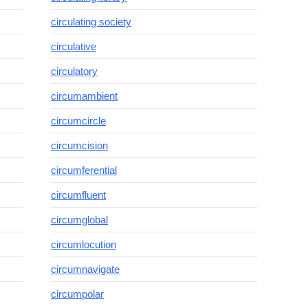
circulating society
circulative
circulatory
circumambient
circumcircle
circumcision
circumferential
circumfluent
circumglobal
circumlocution
circumnavigate
circumpolar