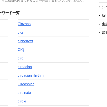
、常に最新の内容であることを保証するものではありません。
シ
ーワード一覧
所
Cinzano
生
cion
裁
ciphertext
CIQ
circ.
circadian
circadian rhythm
Circassian
circinate
circle