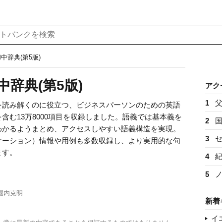
中辞典(第5版)
辞典(第5版)
アク
1
を読み解くのに役立つ、ビジネスパーソンのための英語
含む13万8000項目を収録しました。語義では基本義を
2
わかるようまとめ、アクセスしやすい語義構造を実現。
3
ケーション）情報や用例も多数収録し、より実用的な句
ます。
4
5
堀内克明
新着
イ