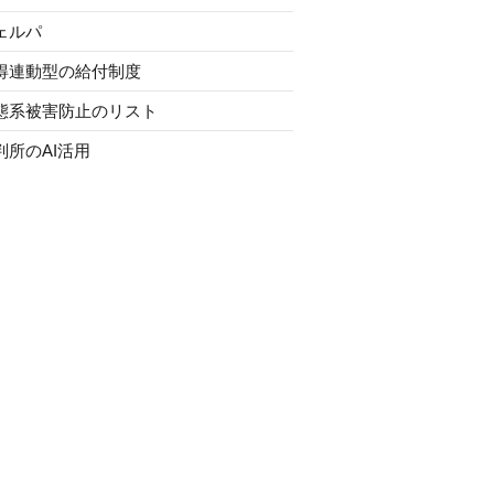
ェルパ
得連動型の給付制度
態系被害防止のリスト
判所のAI活用