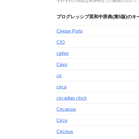
それぞれの用語は執筆時点での最新のもので
プログレッシブ英和中辞典(第5版)のキ
Cinque Ports
CIO
cipher
Cipro
cir.
circa
circadian clock
Circassia
Circe
Circinus