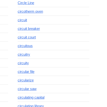
Circle Line
circotherm oven
circuit
circuit breaker
circuit court
circuitous
circuitry
circuity
circular file
circularize
circular saw
circulating capital
circulating library