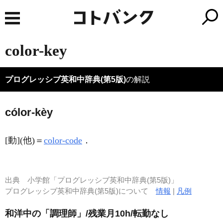
color-key
プログレッシブ英和中辞典(第5版)
の解説
cólor-kèy
[動]
(他)
＝
color-code
．
出典
小学館「プログレッシブ英和中辞典(第5版)」
プログレッシブ英和中辞典(第5版)について
情報
|
凡例
和洋中の「調理師」/残業月10h/転勤なし