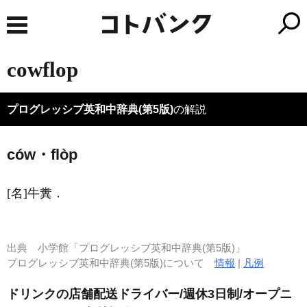
cowflop
プログレッシブ英和中辞典(第5版)
の解説
ców・flòp
[名]
牛糞
．
出典
小学館「プログレッシブ英和中辞典(第5版)」
プログレッシブ英和中辞典(第5版)について
情報
|
凡例
ドリンクの店舗配送ドライバー/週休3日制/オープニ