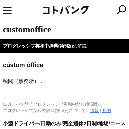
customoffice
プログレッシブ英和中辞典(第5版)
の解説
cústom òffice
税関（事務所）
．
出典
小学館「プログレッシブ英和中辞典(第5版)」
プログレッシブ英和中辞典(第5版)について
情報
|
凡例
小型ドライバー/日勤のみ/完全週休2日制/地場/コース