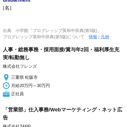
disbar
ment
[名]
出典
小学館「プログレッシブ英和中辞典(第5版)」
プログレッシブ英和中辞典(第5版)について
情報
|
凡例
人事・総務事務・採用面接/賞与年2回・福利厚生充
実/転勤無し
株式会社フレンズ
三重県 松阪市
月給20万円～30万円
正社員
「営業部」仕入事務/Webマーケティング・ネット広
告
株式会社TAPP