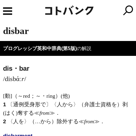
disbar
プログレッシブ英和中辞典(第5版)
の解説
dis・bar
/disbάː
r
/
[動]
（～red；～・ring）
(他)
1
〔通例受身形で〕〈人から〉（弁護士資格を）剥
(はく)
奪する≪
from
≫
．
2
〈人を〉（…から）除外する≪
from
≫
．