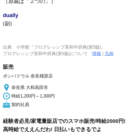
［原義は「２つの」］
dual
ly
[副]
出典
小学館「プログレッシブ英和中辞典(第5版)」
プログレッシブ英和中辞典(第5版)について
情報
|
凡例
販売
ポンパドウル 奈良橿原店
奈良県 大和高田市
時給1,200円～1,300円
契約社員
経験者必見/家電量販店でのスマホ販売/時給2000円!
高時給でええんだわ! 日払いもできるでよ