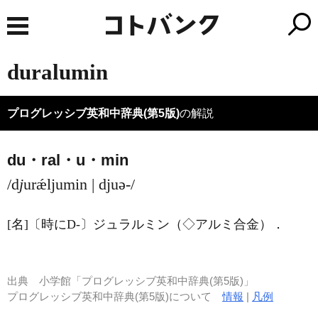
duralumin
プログレッシブ英和中辞典(第5版)
の解説
du・ral・u・min
/d
j
urǽljumin | djuə-/
[名]
〔時にD-〕ジュラルミン（◇アルミ合金）
．
出典
小学館「プログレッシブ英和中辞典(第5版)」
プログレッシブ英和中辞典(第5版)について
情報
|
凡例