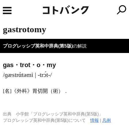
gastrotomy
プログレッシブ英和中辞典(第5版)
の解説
gas・trot・o・my
/ɡæstrάtəmi | -trɔ́t-/
[名]
《外科》
胃切開（術）
．
出典
小学館「プログレッシブ英和中辞典(第5版)」
プログレッシブ英和中辞典(第5版)について
情報
|
凡例