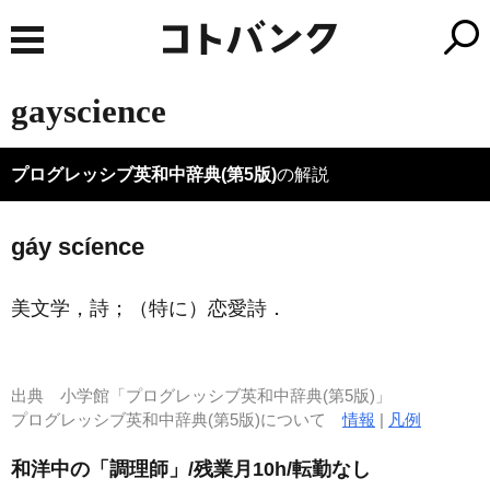
gayscience
プログレッシブ英和中辞典(第5版)
の解説
gáy scíence
美文学，詩；（特に）恋愛詩
．
出典
小学館「プログレッシブ英和中辞典(第5版)」
プログレッシブ英和中辞典(第5版)について
情報
|
凡例
和洋中の「調理師」/残業月10h/転勤なし