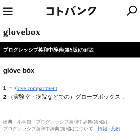
glovebox
プログレッシブ英和中辞典(第5版)
の解説
glóve bòx
1
＝
glove compartment
．
2
（実験室・病院などでの）グローブボックス
．
出典
小学館「プログレッシブ英和中辞典(第5版)」
プログレッシブ英和中辞典(第5版)について
情報
|
凡例