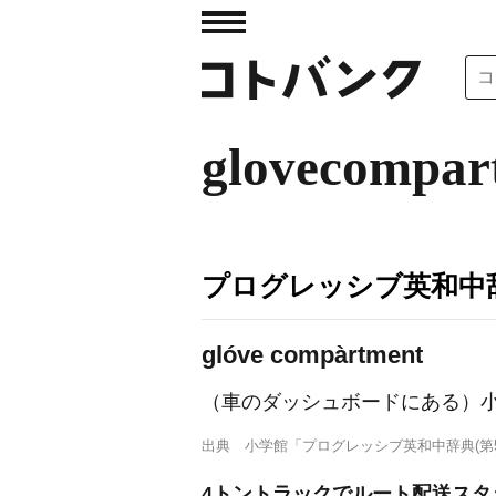
glovecompar
プログレッシブ英和中辞
glóve compàrtment
（車のダッシュボードにある）
出典
小学館「プログレッシブ英和中辞典(第5
4トントラックでルート配送スタ