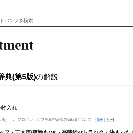
tment
典(第5版)
の解説
小物入れ
．
版)」
プログレッシブ英和中辞典(第5版)について
情報
|
凡例
ッフ・三木市/夜勤もOK・高時給4tトラック・決まった