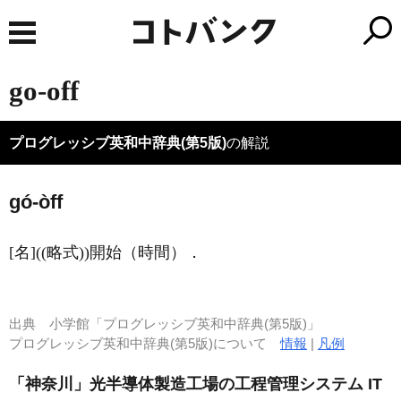
go-off
プログレッシブ英和中辞典(第5版)
の解説
gó-òff
[名]
((略式))開始（時間）
．
出典
小学館「プログレッシブ英和中辞典(第5版)」
プログレッシブ英和中辞典(第5版)について
情報
|
凡例
「神奈川」光半導体製造工場の工程管理システム IT