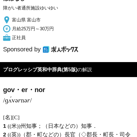
障がい者通所施設ゆいゆい
富山県 富山市
月給25万円～30万円
正社員
Sponsored by
プログレッシブ英和中辞典(第5版)
の解説
gov・er・nor
/ɡʌ́və
r
nə
r
/
[名]
[C]
1
((米))州知事；（日本などの）知事
．
2
((英))（郡・町などの）長官（◇郡長・町長・司令