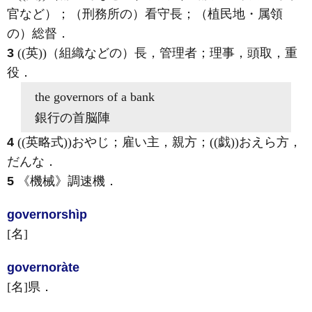
官など）；（刑務所の）看守長；（植民地・属領
の）総督
．
3
((英))（組織などの）長，管理者；理事，頭取，重
役
．
the
governors
of a bank
銀行の首脳陣
4
((英略式))おやじ；雇い主，親方；((戯))おえら方，
だんな
．
5
《機械》
調速機
．
governor
shìp
[名]
governor
àte
[名]
県
．