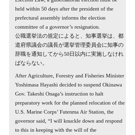
held within 50 days after the president of the
prefectural assembly informs the election
committee of a governor’s resignation.
公職選挙法の規定によると、知事選挙は、都
道府県議会の議長が選挙管理委員会に知事の
辞職を通知してから50日以内に実施しなけれ
ばならない。
After Agriculture, Forestry and Fisheries Minister
Yoshimasa Hayashi decided to suspend Okinawa
Gov. Takeshi Onaga’s instruction to halt
preparatory work for the planned relocation of the
U.S. Marine Corps’ Futenma Air Station, the
governor said, “I will knuckle down and respond
to this in keeping with the will of the