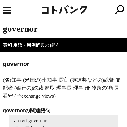
governor
英和 用語・用例辞典
の解説
governor
(名)知事 (米国の)州知事 長官 (英連邦などの)総督 支
配者 (銀行の)総裁 頭取 理事長 理事 (刑務所の)所長
看守 (⇒exchange views)
governorの関連語句
a civil governor