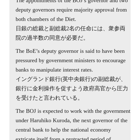
The appointments of the BOJ’s governor and two
deputy governors require majority approval from
both chambers of the Diet.
日銀の総裁と副総裁2名の任命には、衆参両
院の過半数の同意が必要だ。
The BoE’s deputy governor is said to have been
pressured by government ministers to encourage
banks to manipulate interest rates.
イングランド銀行(英中央銀行)の副総裁が、
銀行に金利操作を促すよう政府高官から圧力
を受けたと言われている。
The BOJ is expected to work with the government
under Haruhiko Kuroda, the next governor of the
central bank to help the national economy
extricate itself from a protracted period of