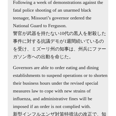
Following a week of demonstrations against the
fatal police shooting of an unarmed black
teenager, Missouri’s governor ordered the
National Guard to Ferguson.
警官が武器を持たない10代の黒人を射殺した
事件に対する抗議デモが1週間続いているの
を受け、ミズーリ州の知事は、州兵にファー
ガソン市への出動を命じた。
Governors are able to order eating and dining
establishments to suspend operations or to shorten
their business hours under the revised special
measures law to cope with new strains of
influenza, and administrative fines will be
imposed if an order is not complied with.
新型インフルエンザ対策特措法の改正で、知