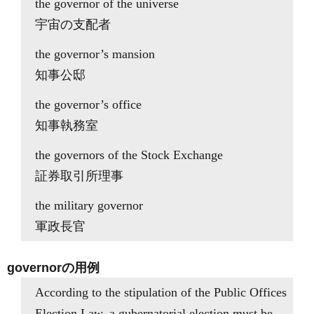
the governor of the universe
宇宙の支配者
the governor’s mansion
知事公邸
the governor’s office
知事執務室
the governors of the Stock Exchange
証券取引所理事
the military governor
軍政長官
governorの用例
According to the stipulation of the Public Offices
Election Law, a gubernatorial election must be