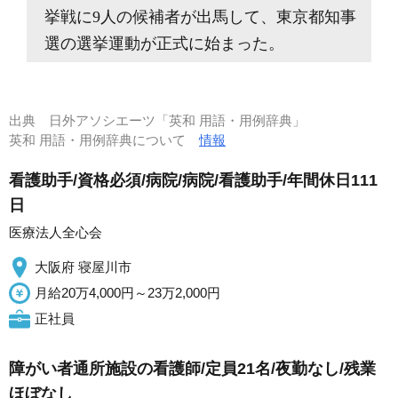
挙戦に9人の候補者が出馬して、東京都知事
選の選挙運動が正式に始まった。
出典
日外アソシエーツ「英和 用語・用例辞典」
英和 用語・用例辞典について
情報
看護助手/資格必須/病院/病院/看護助手/年間休日111
日
医療法人全心会
大阪府 寝屋川市
月給20万4,000円～23万2,000円
正社員
障がい者通所施設の看護師/定員21名/夜勤なし/残業
ほぼなし