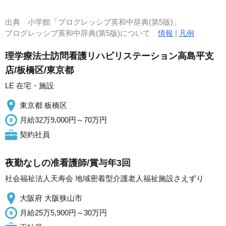
出典
小学館「プログレッシブ英和中辞典(第5版)」
プログレッシブ英和中辞典(第5版)について
情報
|
凡例
理学療法士訪問看護リハビリステーション高島平支
店/板橋区/東京都
LE 在宅・施設
東京都 板橋区
月給32万9,000円～70万円
契約社員
夜勤なしの准看護師/賞与年3回
社会福祉法人天寿会 地域密着型介護老人福祉施設さえずり
大阪府 大阪狭山市
月給25万5,900円～30万円