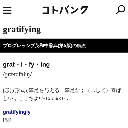
gratifying
プログレッシブ英和中辞典(第5版)
の解説
grat・i・fy・ing
/ɡrǽtəfàiiŋ/
[形]
((形式))満足を与える，満足な；（…して）喜ば
しい，ここちよい≪
to do
≫
．
gratifying
ly
[副]