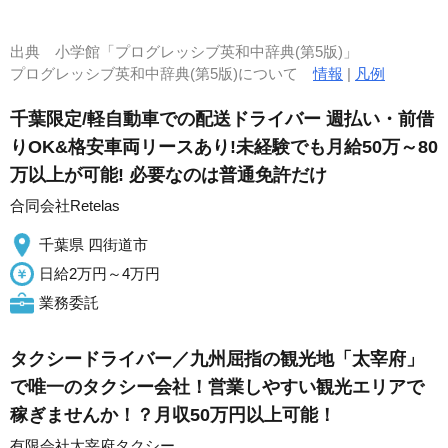
出典
小学館「プログレッシブ英和中辞典(第5版)」
プログレッシブ英和中辞典(第5版)について
情報
|
凡例
千葉限定/軽自動車での配送ドライバー 週払い・前借
りOK&格安車両リースあり!未経験でも月給50万～80
万以上が可能! 必要なのは普通免許だけ
合同会社Retelas
千葉県 四街道市
日給2万円～4万円
業務委託
タクシードライバー／九州屈指の観光地「太宰府」
で唯一のタクシー会社！営業しやすい観光エリアで
稼ぎませんか！？月収50万円以上可能！
有限会社太宰府タクシー