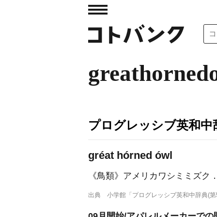
greathorned
プログレッシブ英和中辞
gréat hórned ówl
《鳥類》
アメリカワシミミズク
出典
小学館「プログレッシブ英和中辞典(第5
09月開始/アパレルメーカーで