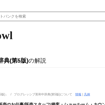
owl
典(第5版)
の解説
．
版)」
プログレッシブ英和中辞典(第5版)について
情報
|
凡例
の販売のお仕事/販売スタッフ/接客・ショールーム・カウ