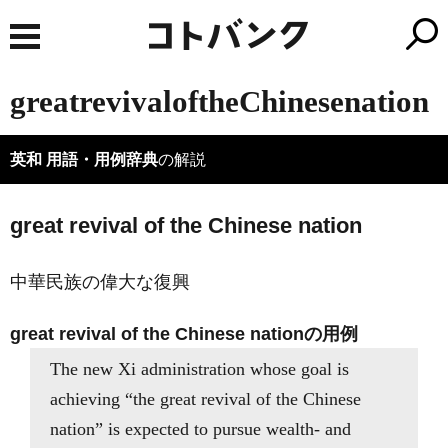
greatrevivaloftheChinesenation
英和 用語・用例辞典
の解説
great revival of the Chinese nation
中華民族の偉大な復興
great revival of the Chinese nationの用例
The new Xi administration whose goal is
achieving “the great revival of the Chinese
nation” is expected to pursue wealth- and