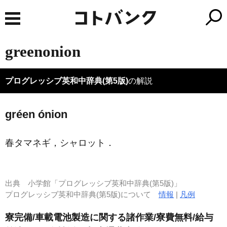
greenonion
プログレッシブ英和中辞典(第5版)
の解説
gréen ónion
春タマネギ，シャロット
．
出典
小学館「プログレッシブ英和中辞典(第5版)」
プログレッシブ英和中辞典(第5版)について
情報
|
凡例
寮完備/車載電池製造に関する諸作業/寮費無料/給与