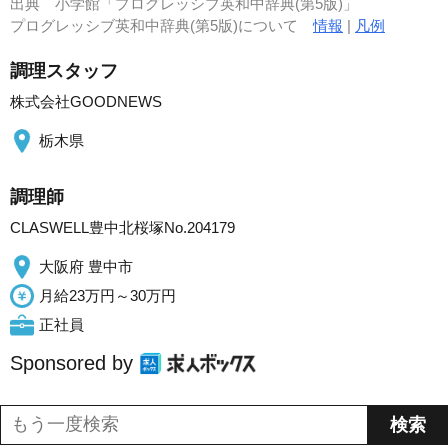
出典
小学館「プログレッシブ英和中辞典(第5版)」
プログレッシブ英和中辞典(第5版)について
情報
|
凡例
調理スタッフ
株式会社GOODNEWS
栃木県
調理師
CLASWELL豊中北桜塚No.204179
大阪府 豊中市
月給23万円～30万円
正社員
Sponsored by