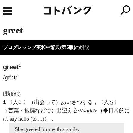
greet
プログレッシブ英和中辞典(第5版)
の解説
1
greet
/ɡríːt/
[動]
(他)
1
〈人に〉（出会って）あいさつする，〈人を〉
（言葉・抱擁などで）出迎える≪
with
≫（◆日常的に
は say hello (to ...)）
．
She
greeted
him
with
a smile.