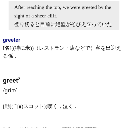
After reaching the top, we
were greeted
by the
sight of a sheer cliff.
登り切ると目前に絶壁がそびえ立っていた
greet
er
[名]
((特に米))（レストラン・店などで）客を出迎え
る係
．
2
greet
/ɡríːt/
[動]
(自)
((スコット))嘆く，泣く
．