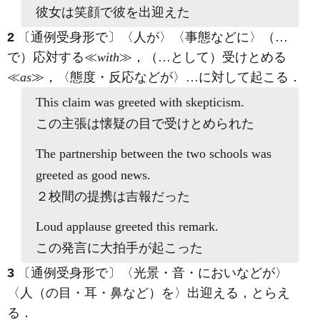
彼女は笑顔で彼を出迎えた
2
〔通例受身形で〕〈人が〉〈事態などに〉（…
で）応対する≪
with
≫，（…として）受けとめる
≪
as
≫，〈態度・反応などが〉…に対して起こる
．
This claim
was greeted with
skepticism.
この主張は懐疑の目で受けとめられた
The partnership between the two schools
was
greeted as
good news.
２校間の提携は吉報だった
Loud applause
greeted
this remark.
この発言に大拍手が起こった
3
〔通例受身形で〕〈光景・音・においなどが〉
〈人（の目・耳・鼻など）を〉出迎える，とらえ
る
．